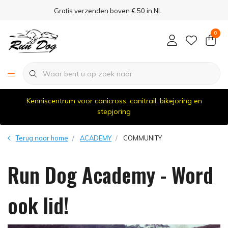
Gratis verzenden boven € 50 in NL
0
Kenniscentrum voor canicross, canitrail, bikejoring en
stepjoring
Terug naar home
ACADEMY
COMMUNITY
Run Dog Academy - Word
ook lid!