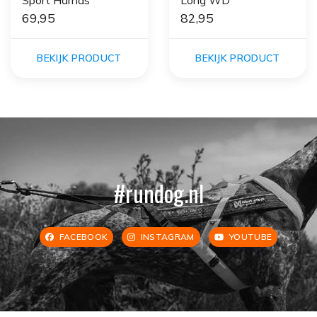
Sport Harnas
Long WD
69,95
82,95
BEKIJK PRODUCT
BEKIJK PRODUCT
#rundog.nl
FACEBOOK
INSTAGRAM
YOUTUBE