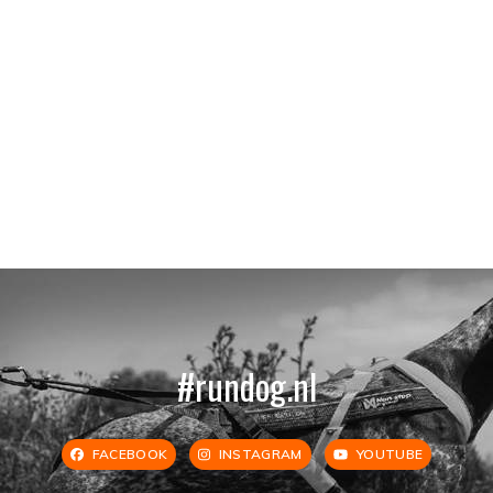
#rundog.nl
FACEBOOK
INSTAGRAM
YOUTUBE