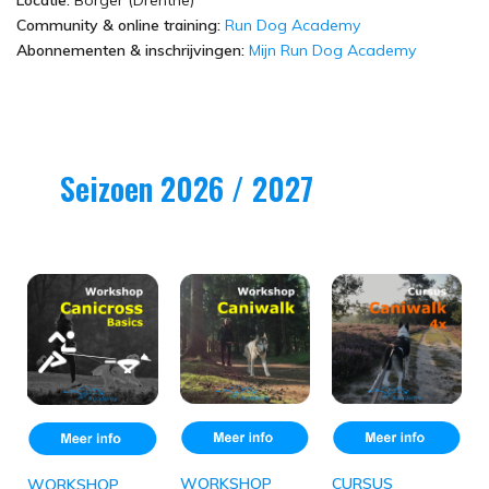
Locatie:
Borger (Drenthe)
Community & online training:
Run Dog Academy
Abonnementen & inschrijvingen:
Mijn Run Dog Academy
Seizoen 2026 / 2027
WORKSHOP
CURSUS
WORKSHOP