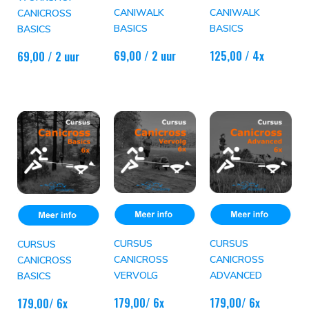
CANIWALK
CANIWALK
CANICROSS
BASICS
BASICS
BASICS
69,00
/ 2 uur
125,00
/ 4x
69,00
/ 2 uur
CURSUS
CURSUS
CURSUS
CANICROSS
CANICROSS
CANICROSS
VERVOLG
ADVANCED
BASICS
179,00/ 6x
179,00/ 6x
179,00/ 6x