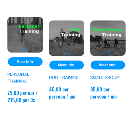
PERSONAL
DUO TRAINING
SMALL GROUP
TRAINING
45,00 per
35,00 per
75,00 per uur /
persoon / uur
persoon / uur
215,00 per 3x