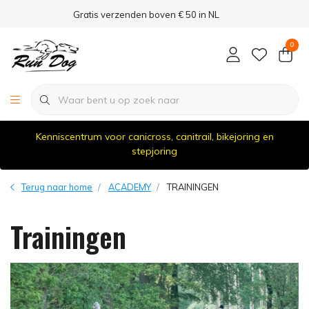
Gratis verzenden boven € 50 in NL
0
Kenniscentrum voor canicross, canitrail, bikejoring en
stepjoring
Terug naar home
ACADEMY
TRAININGEN
Trainingen