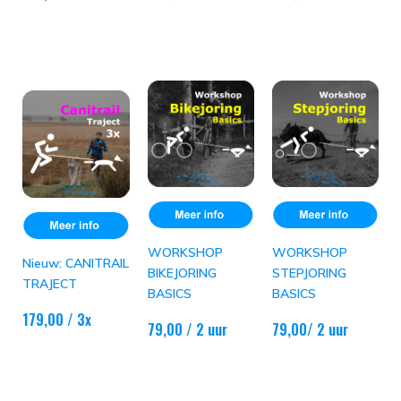
WORKSHOP
WORKSHOP
Nieuw: CANITRAIL
BIKEJORING
STEPJORING
TRAJECT
BASICS
BASICS
179,00 / 3x
79,00
/ 2 uur
79,00/ 2 uur