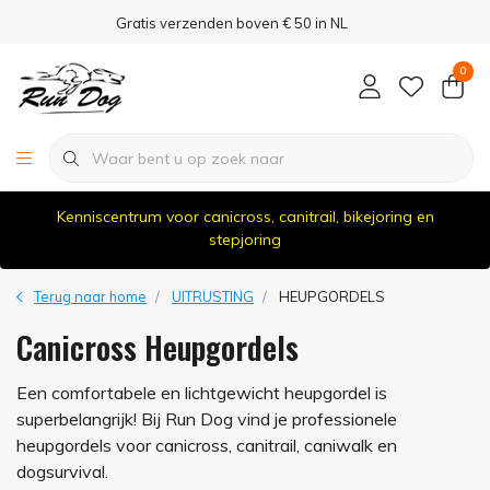
Gratis verzenden boven € 50 in NL
0
Kenniscentrum voor canicross, canitrail, bikejoring en
stepjoring
Terug naar home
UITRUSTING
HEUPGORDELS
Canicross Heupgordels
Een comfortabele en lichtgewicht heupgordel is
superbelangrijk! Bij Run Dog vind je professionele
heupgordels voor canicross, canitrail, caniwalk en
dogsurvival.