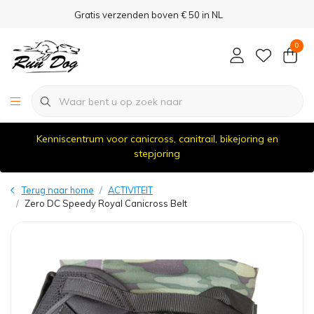
Gratis verzenden boven € 50 in NL
0
Kenniscentrum voor canicross, canitrail, bikejoring en
stepjoring
Terug naar home
ACTIVITEIT
Zero DC Speedy Royal Canicross Belt