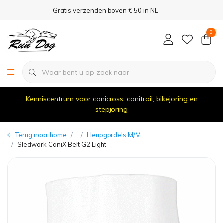
Gratis verzenden boven € 50 in NL
0
Kenniscentrum voor canicross, canitrail, bikejoring en
stepjoring
Terug naar home
Heupgordels M/V
Sledwork CaniX Belt G2 Light