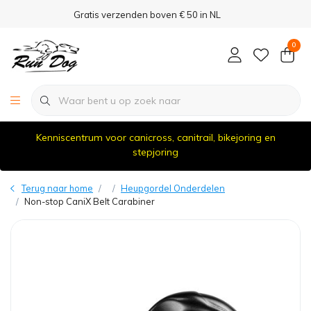
Gratis verzenden boven € 50 in NL
0
Kenniscentrum voor canicross, canitrail, bikejoring en
stepjoring
Terug naar home
Heupgordel Onderdelen
Non-stop CaniX Belt Carabiner