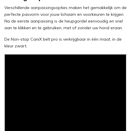
Verschillende aanpassingsopties maken het gemakkelijk om de
perfecte pasvorm voor jouw lichaam en voorkeuren te krijgen.
Na de eerste aanpassing is de heupgordel eenvoudig en snel
aan te klikken en te gebruiken, met of zonder uw hond eraan.
De Non-stop CaniX belt pro is verkrijgbaar in één maat, in de
kleur zwart.