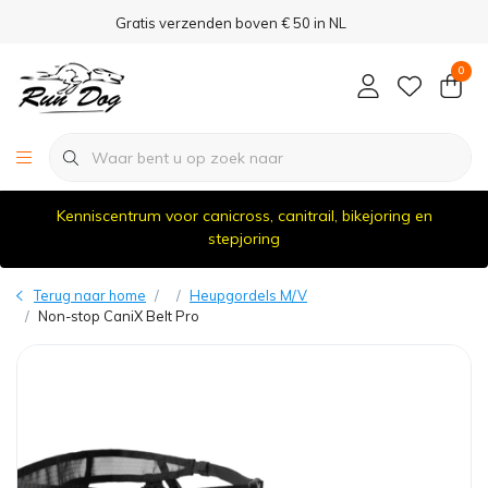
Gratis verzenden boven € 50 in NL
0
Kenniscentrum voor canicross, canitrail, bikejoring en
stepjoring
Terug naar home
Heupgordels M/V
Non-stop CaniX Belt Pro