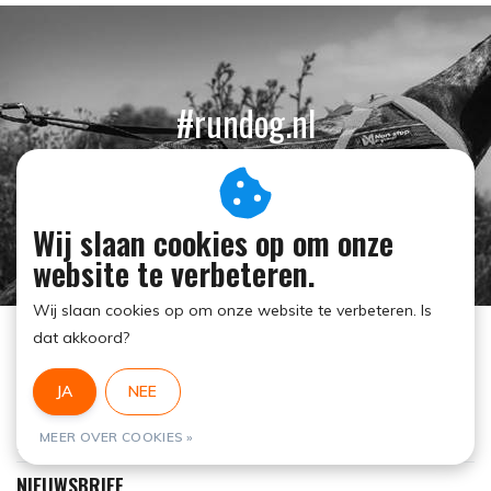
#rundog.nl
FACEBOOK
INSTAGRAM
YOUTUBE
Wij slaan cookies op om onze
website te verbeteren.
Wij slaan cookies op om onze website te verbeteren. Is
dat akkoord?
RUN DOG
MIJN ACCOUNT
JA
NEE
KLANTENSERVICE
MEER OVER COOKIES »
NIEUWSBRIEF