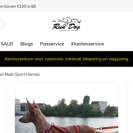
en boven €100 in BE
SALE!
Blogs
Passervice
Klantenservice
Kenniscentrum voor canicross, canitrail, bikejoring en stepjoring
an Multi-Sport Harnas