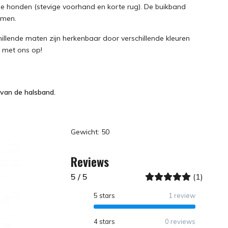
e honden (stevige voorhand en korte rug). De buikband
omen.
hillende maten zijn herkenbaar door verschillende kleuren
t met ons op!
 van de halsband.
Gewicht: 50
Reviews
5 / 5
(1)
5 stars
1 review
4 stars
0 reviews