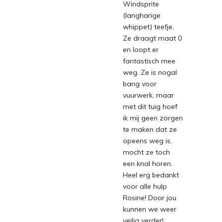
Windsprite
(langharige
whippet) teefje.
Ze draagt maat 0
en loopt er
fantastisch mee
weg. Ze is nogal
bang voor
vuurwerk, maar
met dit tuig hoef
ik mij geen zorgen
te maken dat ze
opeens weg is,
mocht ze toch
een knal horen.
Heel erg bedankt
voor alle hulp
Rosine! Door jou
kunnen we weer
veilig verder!