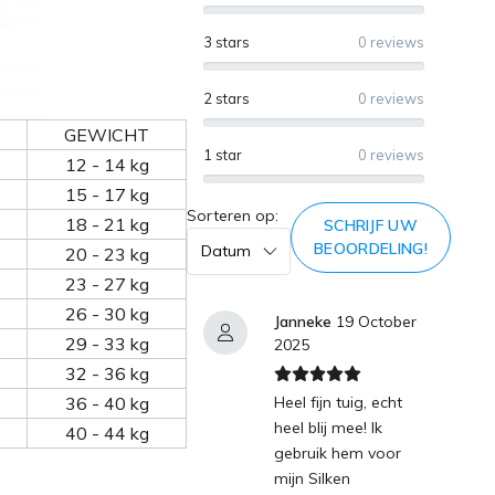
3 stars
0 reviews
2 stars
0 reviews
GEWICHT
1 star
0 reviews
12 - 14 kg
15 - 17 kg
Sorteren op:
18 - 21 kg
SCHRIJF UW
BEOORDELING!
20 - 23 kg
23 - 27 kg
26 - 30 kg
Janneke
19 October
29 - 33 kg
2025
32 - 36 kg
36 - 40 kg
Heel fijn tuig, echt
heel blij mee! Ik
40 - 44 kg
gebruik hem voor
mijn Silken