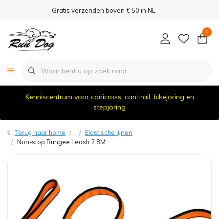
Gratis verzenden boven € 50 in NL
0
Kenniscentrum voor canicross, canitrail, bikejoring en
stepjoring
Terug naar home
Elastische lijnen
Non-stop Bungee Leash 2.8M