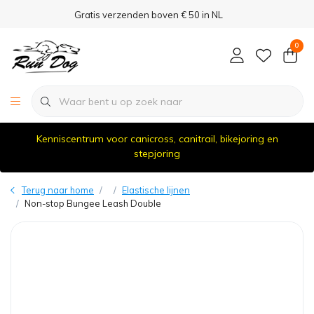
Gratis verzenden boven € 50 in NL
0
Kenniscentrum voor canicross, canitrail, bikejoring en
stepjoring
Terug naar home
Elastische lijnen
Non-stop Bungee Leash Double