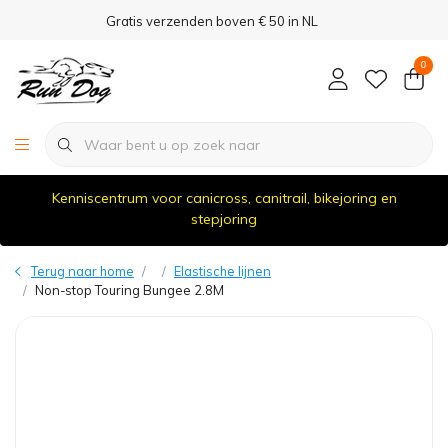
Gratis verzenden boven € 50 in NL
0
Kenniscentrum voor canicross, canitrail, bikejoring en
stepjoring
Terug naar home
Elastische lijnen
Non-stop Touring Bungee 2.8M