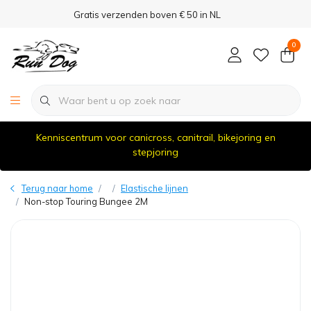
Gratis verzenden boven € 50 in NL
0
Kenniscentrum voor canicross, canitrail, bikejoring en
stepjoring
Terug naar home
Elastische lijnen
Non-stop Touring Bungee 2M