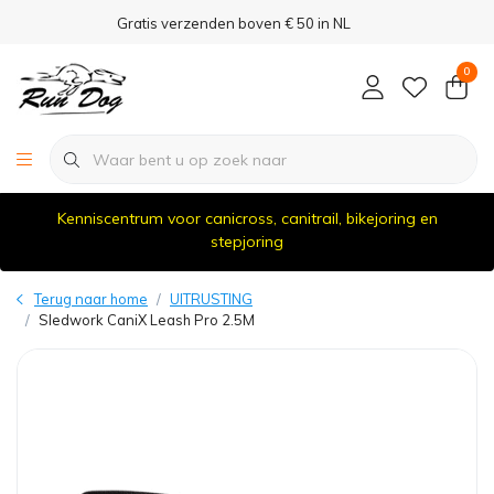
Gratis verzenden boven € 50 in NL
0
Kenniscentrum voor canicross, canitrail, bikejoring en
stepjoring
Terug naar home
UITRUSTING
Sledwork CaniX Leash Pro 2.5M