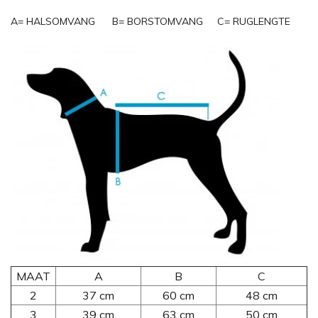
A= HALSOMVANG B= BORSTOMVANG C= RUGLENGTE
MAAT
A
B
C
2
37 cm
60 cm
48 cm
3
39 cm
63 cm
50 cm