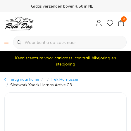
Gratis verzenden boven € 50 in NL
0
Kenniscentrum voor canicross, canitrail, bikejoring en
stepjoring
Terug naar home
Trek Harnassen
Sledwork Xback Harnas Active G3