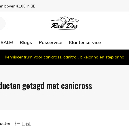
en boven €100 in BE
SALE!
Blogs
Passervice
Klantenservice
Kenniscentrum voor canicross, canitrail, bikejoring en stepjoring
ducten getagd met canicross
ducten
Lijst