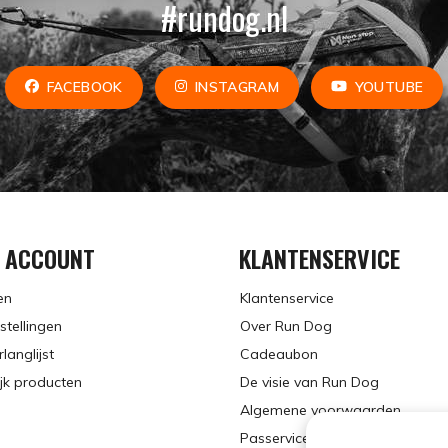
#rundog.nl
FACEBOOK
INSTAGRAM
YOUTUBE
N ACCOUNT
KLANTENSERVICE
en
Klantenservice
stellingen
Over Run Dog
rlanglijst
Cadeaubon
ijk producten
De visie van Run Dog
Algemene voorwaarden
Passervice op afspraak