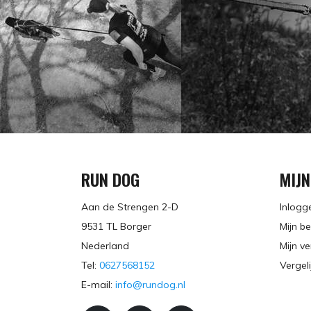
RUN DOG
MIJ
Aan de Strengen 2-D
Inlogg
9531 TL Borger
Mijn be
Nederland
Mijn ve
Tel:
0627568152
Vergel
E-mail:
info@rundog.nl