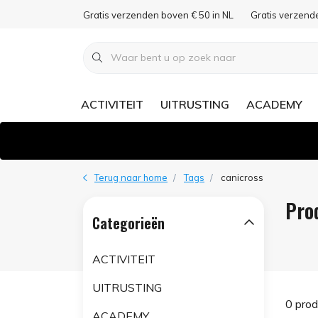
Gratis verzenden boven € 50 in NL
Gratis verzend
ACTIVITEIT
UITRUSTING
ACADEMY
Terug naar home
Tags
canicross
Pro
Categorieën
ACTIVITEIT
UITRUSTING
0 pro
ACADEMY