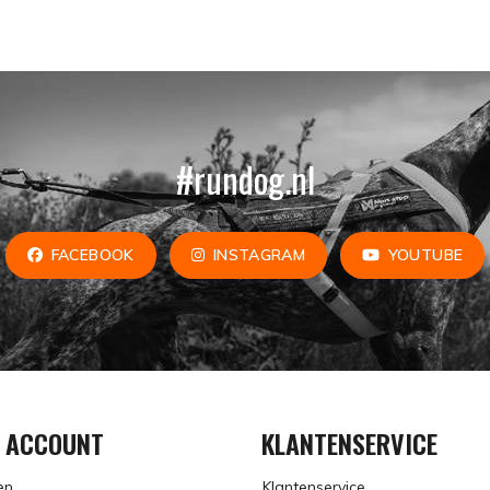
#rundog.nl
FACEBOOK
INSTAGRAM
YOUTUBE
N ACCOUNT
KLANTENSERVICE
en
Klantenservice