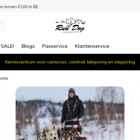
en boven €100 in BE
SALE!
Blogs
Passervice
Klantenservice
Kenniscentrum voor canicross, canitrail, bikejoring en stepjoring
ootie