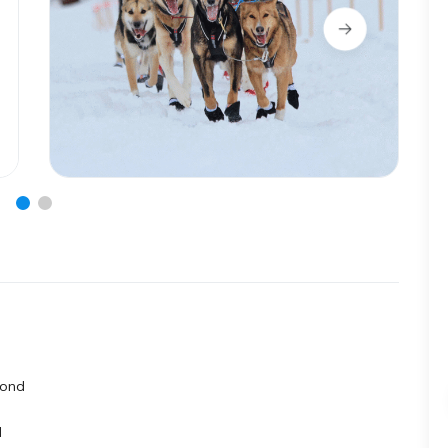
rond
d