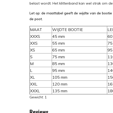
belast wordt. Het klittenband kan wel strak om 
Let op: de maattabel geeft de wijdte van de booti
de poot.
MAAT
WIJDTE BOOTIE
LE
XXXS
45 mm
60
XXS
55 mm
75
XS
65 mm
95
S
75 mm
11
M
85 mm
13
L
95 mm
14
XL
105 mm
15
XXL
120 mm
16
XXXL
135 mm
18
Gewicht: 1
Reviews