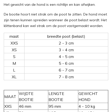
Het gewicht van de hond is een richtlijn en kan afwijken.
De bootie hoort niet strak om de poot te zitten. De hond moet
zijn tenen kunnen spreiden wanneer de poot belast wordt. Het
klittenband kan wel strak om de poot vastgemaakt worden.
maat
breedte poot (belast)
XXS
2 - 3 cm
XS
3 - 4 cm
S
4 - 5 cm
M
5 - 6 cm
L
6 - 7 cm
XL
7 - 8 cm
WIJDTE
LENGTE
GEWICHT
MAAT
BOOTIE
BOOTIE
HOND
XXS
46 mm
95 mm
4 - 10 kg