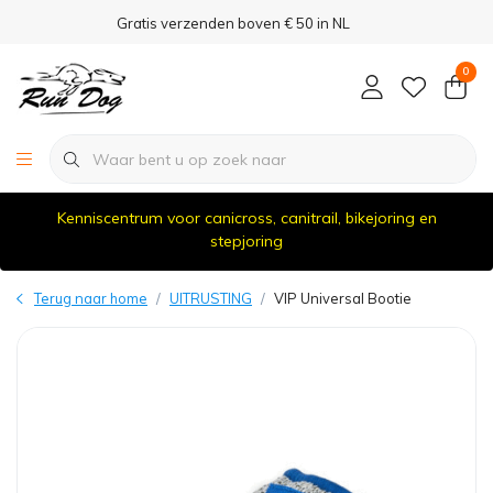
Gratis verzenden boven € 50 in NL
0
Kenniscentrum voor canicross, canitrail, bikejoring en
stepjoring
Terug naar home
UITRUSTING
VIP Universal Bootie