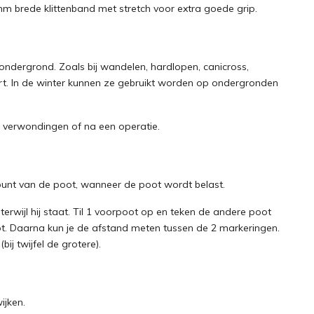
mm brede klittenband met stretch voor extra goede grip.
ndergrond. Zoals bij wandelen, hardlopen, canicross,
port. In de winter kunnen ze gebruikt worden op ondergronden
j verwondingen of na een operatie.
nt van de poot, wanneer de poot wordt belast.
erwijl hij staat. Til 1 voorpoot op en teken de andere poot
oot. Daarna kun je de afstand meten tussen de 2 markeringen.
bij twijfel de grotere).
ijken.