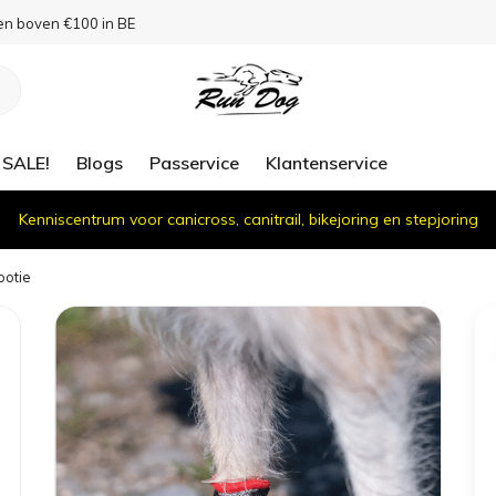
en boven €100 in BE
SALE!
Blogs
Passervice
Klantenservice
Kenniscentrum voor canicross, canitrail, bikejoring en stepjoring
ootie