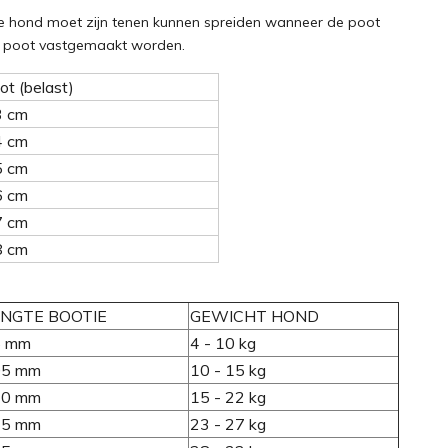
 De hond moet zijn tenen kunnen spreiden wanneer de poot
de poot vastgemaakt worden.
ot (belast)
3 cm
4 cm
5 cm
6 cm
7 cm
8 cm
ENGTE BOOTIE
GEWICHT HOND
5 mm
4 - 10 kg
05 mm
10 - 15 kg
20 mm
15 - 22 kg
35 mm
23 - 27 kg