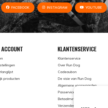
FACEBOOK
INSTAGRAM
YOUTUBE
N ACCOUNT
KLANTENSERVICE
en
Klantenservice
stellingen
Over Run Dog
rlanglijst
Cadeaubon
ijk producten
De visie van Run Dog
Algemene voorwaarden
Passervice op afspraak
Betaalmethoden
Verzenden, Ruilen & Retourner