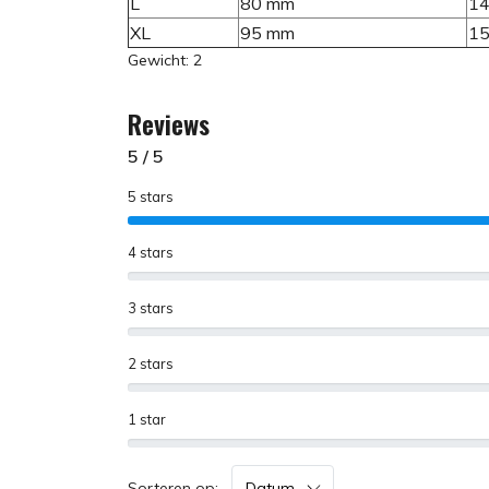
L
80 mm
1
XL
95 mm
1
Gewicht: 2
Reviews
5 / 5
5 stars
4 stars
3 stars
2 stars
1 star
Sorteren op: