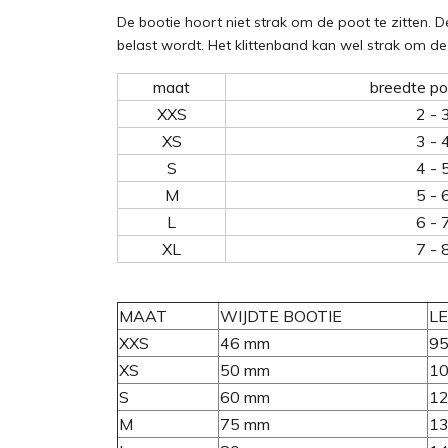
De bootie hoort niet strak om de poot te zitten.
belast wordt. Het klittenband kan wel strak om 
maat
breedte po
XXS
2 - 
XS
3 - 
S
4 - 
M
5 - 
L
6 - 
XL
7 - 
MAAT
WIJDTE BOOTIE
L
XXS
46 mm
9
XS
50 mm
1
S
60 mm
1
M
75 mm
1