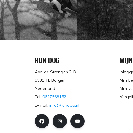
RUN DOG
MIJ
Aan de Strengen 2-D
Inlogg
9531 TL Borger
Mijn be
Nederland
Mijn ve
Tel:
0627568152
Vergel
E-mail:
info@rundog.nl