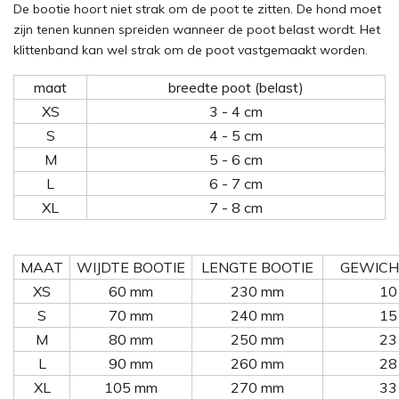
De bootie hoort niet strak om de poot te zitten. De hond moet
zijn tenen kunnen spreiden wanneer de poot belast wordt. Het
klittenband kan wel strak om de poot vastgemaakt worden.
maat
breedte poot (belast)
XS
3 - 4 cm
S
4 - 5 cm
M
5 - 6 cm
L
6 - 7 cm
XL
7 - 8 cm
MAAT
WIJDTE BOOTIE
LENGTE BOOTIE
GEWICH
XS
60 mm
230 mm
10
S
70 mm
240 mm
15
M
80 mm
250 mm
23
L
90 mm
260 mm
28
XL
105 mm
270 mm
33