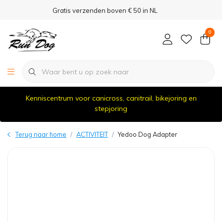
Gratis verzenden boven € 50 in NL
0
Kenniscentrum voor canicross, canitrail, bikejoring en
stepjoring
Terug naar home
ACTIVITEIT
Yedoo Dog Adapter