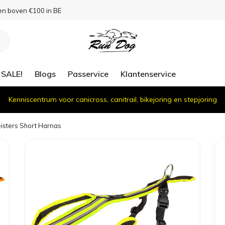
en boven €100 in BE
SALE!
Blogs
Passervice
Klantenservice
Kenniscentrum voor canicross, canitrail, bikejoring en stepjoring
isters Short Harnas