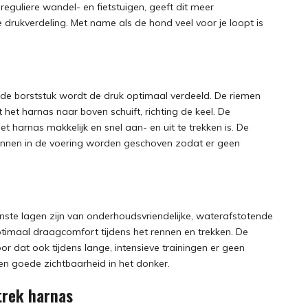
eguliere wandel- en fietstuigen, geeft dit meer
drukverdeling. Met name als de hond veel voor je loopt is
de borststuk wordt de druk optimaal verdeeld. De riemen
het harnas naar boven schuift, richting de keel. De
et harnas makkelijk en snel aan- en uit te trekken is. De
kunnen in de voering worden geschoven zodat er geen
enste lagen zijn van onderhoudsvriendelijke, waterafstotende
ptimaal draagcomfort tijdens het rennen en trekken. De
oor dat ook tijdens lange, intensieve trainingen er geen
een goede zichtbaarheid in het donker.
trek harnas