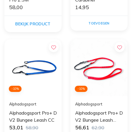
58,00
14,95
BEKIJK PRODUCT
TOEVOEGEN
-10%
-10%
Alphadogsport
Alphadogsport
Alphadogsport Pro+ D
Alphadogsport Pro+ D
V2 Bungee Leash CC
V2 Bungee Leash
53,01
BJ/DS
56,61
58,90
62,90