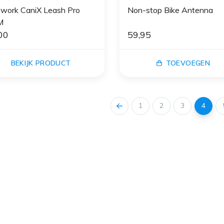
dwork CaniX Leash Pro
Non-stop Bike Antenna
M
00
59,95
BEKIJK PRODUCT
TOEVOEGEN
1
2
3
4