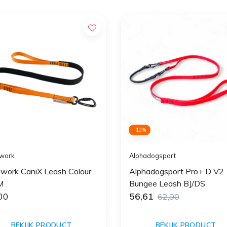
-10%
work
Alphadogsport
dwork CaniX Leash Colour
Alphadogsport Pro+ D V2
M
Bungee Leash BJ/DS
00
56,61
62,90
BEKIJK PRODUCT
BEKIJK PRODUCT