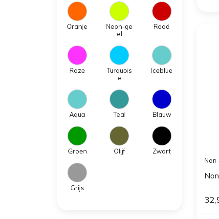
Oranje
Neon-ge
Rood
el
Roze
Turquois
Iceblue
e
Aqua
Teal
Blauw
Groen
Olijf
Zwart
Non-
Non
Grijs
32,