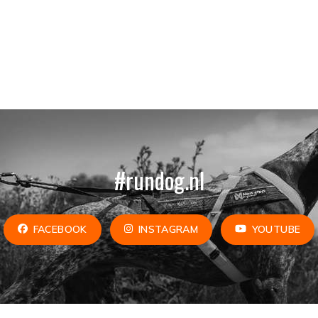
#rundog.nl
FACEBOOK
INSTAGRAM
YOUTUBE