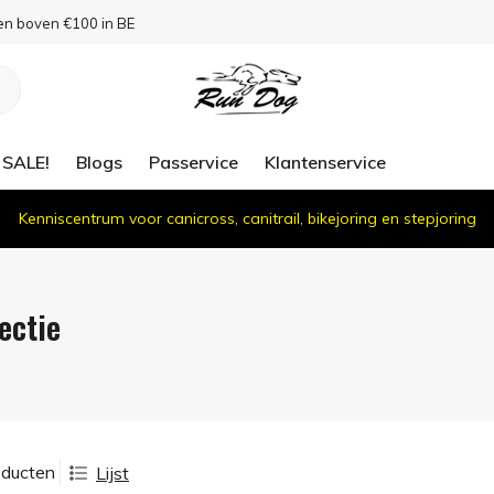
en boven €100 in BE
SALE!
Blogs
Passervice
Klantenservice
Kenniscentrum voor canicross, canitrail, bikejoring en stepjoring
ectie
oducten
Lijst