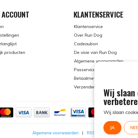
N ACCOUNT
KLANTENSERVICE
en
Klantenservice
stellingen
Over Run Dog
rlanglijst
Cadeaubon
ijk producten
De visie van Run Dog
Algemene voorwaarden
Passervice op afspraak
Betaalmethoden
Verzenden, Ruilen & Retourner
Wij slaan
verbetere
Wij slaan cooki
JA
NE
Algemene voorwaarden
|
RSS Feed