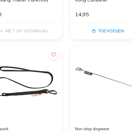
0
14,95
NIET OP VOORRAAD
TOEVOEGEN
work
Non-stop dogwear