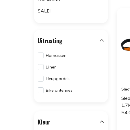
SALE!
Uitrusting
Harnassen
Lijnen
Heupgordels
Sled
Bike antennes
Sle
1.7
54,
Kleur