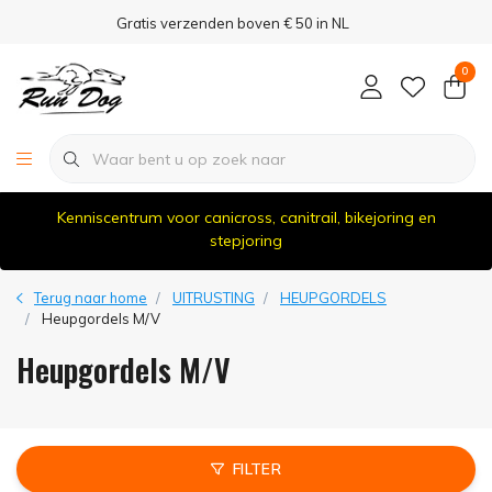
Gratis verzenden boven € 50 in NL
0
Kenniscentrum voor canicross, canitrail, bikejoring en
stepjoring
Terug naar home
UITRUSTING
HEUPGORDELS
Heupgordels M/V
Heupgordels M/V
FILTER