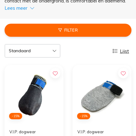
contact met de ondergrond, is comfortabel en ademend.
Lees meer
FILTER
Lijst
-15%
-15%
V.I.P. dogwear
V.I.P. dogwear