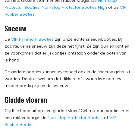
van iets dikkere stof met een rubber laagje: De
Non-stop
Protector Booties
,
Non-stop Protector Booties High
of de
VIP
Rubber Booties
.
Sneeuw
De
VIP Finnmark Booties
zijn onze echte sneeuwbooties. Bij
zachte, verse sneeuw zijn deze het fijnst. Ze zijn dun en licht en
ze voorkomen dat er ijsklontjes ontstaan onder de poten van
je hond.
De andere booties kunnen eventueel ook in de sneeuw gebruikt
worden. Denk er wel om dat dikkere of zwaardere booties
minder prettig zijn in de sneeuw.
Gladde vloeren
Glijdt je hond uit op een gladde vloer? Gebruik dan booties met
een rubber laagje: de
Non-stop Protector Booties
of
VIP
Rubber Booties
.