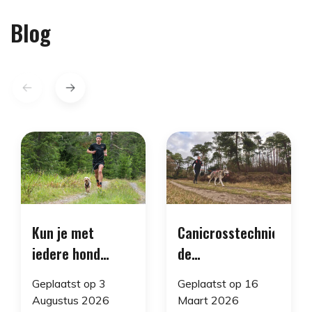
Blog
Kun je met
Canicrosstechniek:
iedere hond
de
canicrossen of
biomechanica
Geplaatst op
3
Geplaatst op
16
canitrailen?
van aanleuning
Augustus 2026
Maart 2026