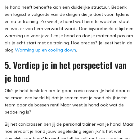
Je hond heeft behoefte aan een duidelijke structuur. Bedenk
een logische volgorde van de dingen die je doet voor, tijdens
en na te training. Zo weet je hond wat hem te wachten staat
en wat er van hem verwacht wordt. Doe bijvoorbeeld altijd een
warming up voor jezelf en je hond en doe je materiaal pas om
als je echt start met de training. Hoe precies? Je leest het in de
blog
Warming up en cooling down
.
5. Verdiep je in het perspectief van
je hond
Oké, je hebt besloten om te gaan canicrossen. Je hebt daar al
helemaal een beeld bij dat je samen met je hond als (h)echt
team door de bossen rent! Maar weet je hond ook wat de
bedoeling is?
Bij het canicrossen ben jij de personal trainer van je hond. Maar
hoe ervaart je hond jouw begeleiding eigenlijk? Is het wel
duidelijk voor hem? En wat vertelt hij zelf met zijn signalen en