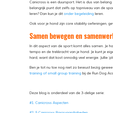
Canicross is een duursport. Het is dus van belang da
belangrijk punt dat zelfs op topniveau van de spor
leren? Dan kun je dit
onder begeleiding
leren.
Ook voor je hond zijn core stability oefeningen, gev
Samen bewegen en samenwer
In dit aspect van de sport komt alles samen. Je ho
tempo en de trekkracht van je hond. Je kunt je eigen
hard, want dat kost onnodig veel energie. Jullie ‘
Ben je tot nu toe nog niet zo bewust bezig gewees
training of small group training
bij de Run Dog Aca
Deze blog is onderdeel van de 3-delige serie:
#1. Canicross Aspecten
#2. 5 Canicross Basisvaardigheden