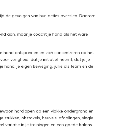
tijd de gevolgen van hun acties overzien. Daarom
hond aan, maar je coacht je hond als het ware
je hond ontspannen en zich concentreren op het
r veiligheid, dat je initiatief neemt, dat je je
 hond, je eigen beweging, jullie als team en de
an gewoon hardlopen op een vlakke ondergrond en
stukken, obstakels, heuvels, afdalingen, single
eel variatie in je trainingen en een goede balans