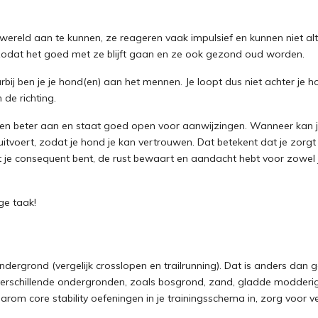
wereld aan te kunnen, ze reageren vaak impulsief en kunnen niet al
 zodat het goed met ze blijft gaan en ze ook gezond oud worden.
ij ben je je hond(en) aan het mennen. Je loopt dus niet achter je 
 de richting.
en beter aan en staat goed open voor aanwijzingen. Wanneer kan 
tvoert, zodat je hond je kan vertrouwen. Dat betekent dat je zorgt voo
je consequent bent, de rust bewaart en aandacht hebt voor zowel je
ge taak!
ondergrond (vergelijk crosslopen en trailrunning). Dat is anders d
erschillende ondergronden, zoals bosgrond, zand, gladde modderige 
daarom core stability oefeningen in je trainingsschema in, zorg voor v