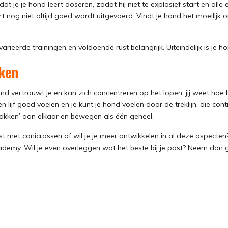
t je je hond leert doseren, zodat hij niet te explosief start en alle e
t nog niet altijd goed wordt uitgevoerd. Vindt je hond het moeilijk
arieerde trainingen en voldoende rust belangrijk. Uiteindelijk is je h
ken
nd vertrouwt je en kan zich concentreren op het lopen, jij weet hoe 
 lijf goed voelen en je kunt je hond voelen door de treklijn, die cont
plakken’ aan elkaar en bewegen als één geheel.
t met canicrossen of wil je je meer ontwikkelen in al deze aspecte
demy. Wil je even overleggen wat het beste bij je past? Neem dan 