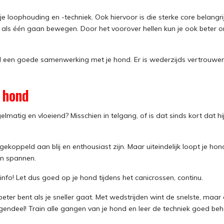
je loophouding en -techniek. Ook hiervoor is die sterke core belangri
je als één gaan bewegen. Door het voorover hellen kun je ook beter
 een goede samenwerking met je hond. Er is wederzijds vertrouwen 
 hond
elmatig en vloeiend? Misschien in telgang, of is dat sinds kort dat hij
oppeld aan blij en enthousiast zijn. Maar uiteindelijk loopt je hond 
kan spannen.
info! Let dus goed op je hond tijdens het canicrossen, continu.
 beter bent als je sneller gaat. Met wedstrijden wint de snelste, maar 
tegendeel! Train alle gangen van je hond en leer de techniek goed be