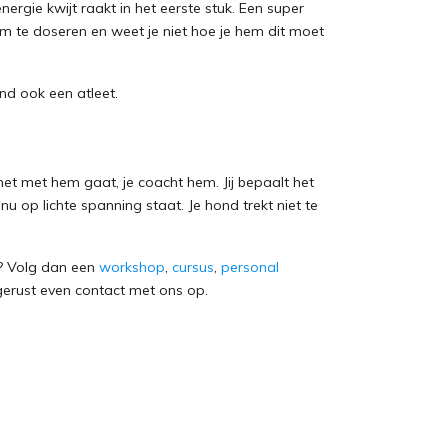
nergie kwijt raakt in het eerste stuk. Een super
 om te doseren en weet je niet hoe je hem dit moet
ond ook een atleet.
het met hem gaat, je coacht hem. Jij bepaalt het
inu op lichte spanning staat. Je hond trekt niet te
n? Volg dan een
workshop
,
cursus
,
personal
gerust even contact met ons op.