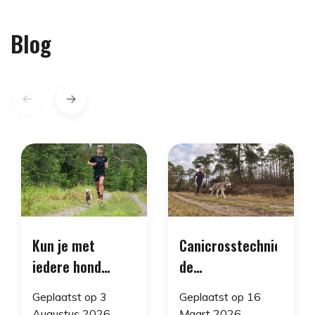
Blog
Kun je met
Canicrosstechniek:
iedere hond
de
canicrossen of
biomechanica
Geplaatst op
3
Geplaatst op
16
canitrailen?
van aanleuning
Augustus 2026
Maart 2026