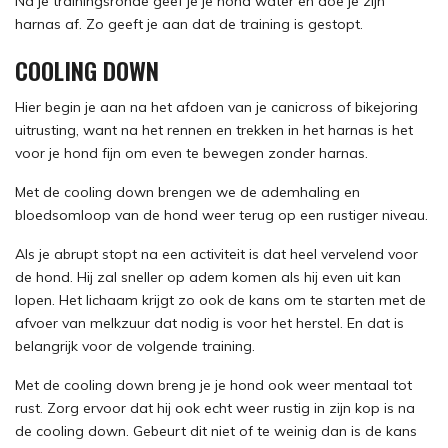
Na je trainingsronde geef je je hond water en doe je zijn
harnas af. Zo geeft je aan dat de training is gestopt.
COOLING DOWN
Hier begin je aan na het afdoen van je canicross of bikejoring
uitrusting, want na het rennen en trekken in het harnas is het
voor je hond fijn om even te bewegen zonder harnas.
Met de cooling down brengen we de ademhaling en
bloedsomloop van de hond weer terug op een rustiger niveau.
Als je abrupt stopt na een activiteit is dat heel vervelend voor
de hond. Hij zal sneller op adem komen als hij even uit kan
lopen. Het lichaam krijgt zo ook de kans om te starten met de
afvoer van melkzuur dat nodig is voor het herstel. En dat is
belangrijk voor de volgende training.
Met de cooling down breng je je hond ook weer mentaal tot
rust. Zorg ervoor dat hij ook echt weer rustig in zijn kop is na
de cooling down. Gebeurt dit niet of te weinig dan is de kans