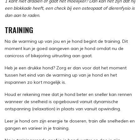
1 kant niet draaien of gaat het moeilijker? Dan kan het zijn dat hij
een blokkade heeft, een check bij een osteopaat of dierenfysio is
dan aan te raden.
TRAINING
Na de warming up van jou en je hond begint de training. Dit
moment kun je goed aangeven aan je hond omdat nu de
canicross of bikejoring uitrusting aan gaat.
Heb je een drukke hond? Zorg er dan voor dat het moment
tussen het eind van de warming up van je hond en het
inspannen zo kort mogelijk is.
Houd er rekening mee dat je hond beter en sneller kan rennen
wanneer de snelheid is opgebouwd vanuit dynamische
ontspanning (relaxation) in plaats van vanuit opwinding.
Leer je hond om zijn energie te doseren, train alle snelheden en
gangen en varieer in je training.