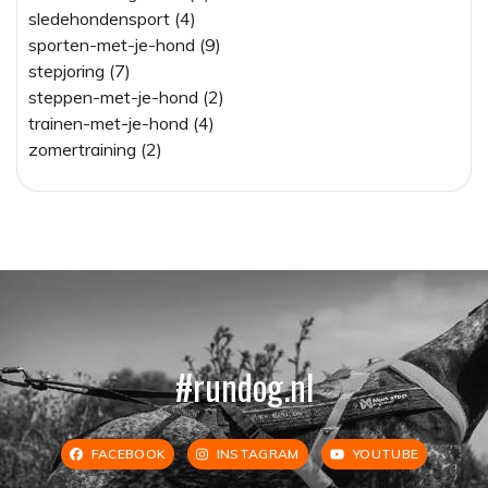
sledehondensport (4)
sporten-met-je-hond (9)
stepjoring (7)
steppen-met-je-hond (2)
trainen-met-je-hond (4)
zomertraining (2)
#rundog.nl
FACEBOOK
INSTAGRAM
YOUTUBE