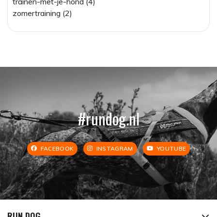
trainen-met-je-hond (4)
zomertraining (2)
#rundog.nl
FACEBOOK
INSTAGRAM
YOUTUBE
RUN DOG