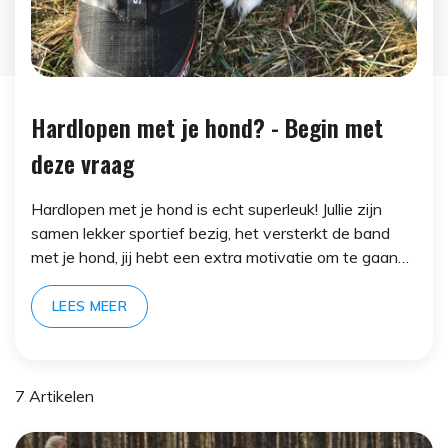
Hardlopen met je hond? - Begin met
deze vraag
Hardlopen met je hond is echt superleuk! Jullie zijn
samen lekker sportief bezig, het versterkt de band
met je hond, jij hebt een extra motivatie om te gaan
trainen en de meeste honden vinden het fantastisch
om te doen!
LEES MEER
En het lijkt heel simpel: hardloopschoenen aan, je
hond mee en gáán. Maar als je geschikt materiaal
7 Artikelen
zoekt.....