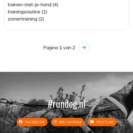
trainen-met-je-hond (4)
trainingsroutine (1)
zomertraining (2)
Pagina
1
van 2
#rundog.nl
FACEBOOK
INSTAGRAM
YOUTUBE