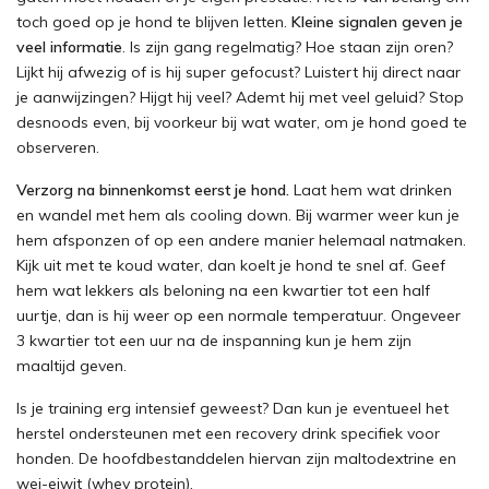
toch goed op je hond te blijven letten.
Kleine signalen geven je
veel informatie
. Is zijn gang regelmatig? Hoe staan zijn oren?
Lijkt hij afwezig of is hij super gefocust? Luistert hij direct naar
je aanwijzingen? Hijgt hij veel? Ademt hij met veel geluid? Stop
desnoods even, bij voorkeur bij wat water, om je hond goed te
observeren.
Verzorg na binnenkomst eerst je hond.
Laat hem wat drinken
en wandel met hem als cooling down. Bij warmer weer kun je
hem afsponzen of op een andere manier helemaal natmaken.
Kijk uit met te koud water, dan koelt je hond te snel af. Geef
hem wat lekkers als beloning na een kwartier tot een half
uurtje, dan is hij weer op een normale temperatuur. Ongeveer
3 kwartier tot een uur na de inspanning kun je hem zijn
maaltijd geven.
Is je training erg intensief geweest? Dan kun je eventueel het
herstel ondersteunen met een recovery drink specifiek voor
honden. De hoofdbestanddelen hiervan zijn maltodextrine en
wei-eiwit (whey protein).