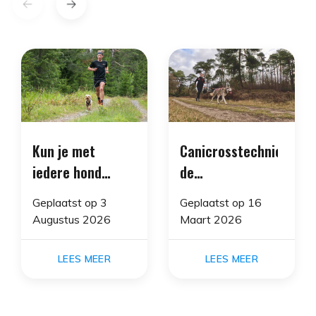
Kun je met
Canicrosstechniek:
iedere hond
de
canicrossen of
biomechanica
Geplaatst op
3
Geplaatst op
16
canitrailen?
van aanleuning
Augustus 2026
Maart 2026
LEES MEER
LEES MEER