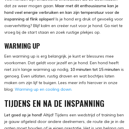
dat ze weer mogen gaan.
Maar met dit enthousiasme kan je
hond veel energie verbruiken en kan zijn temperatuur voor de
inspanning al flink oplopen!
Is je hond erg druk of gevoelig voor
oververhitting? Blijf kalm en creëer rust voor je hond. Ga niet te
vroeg bij de start staan en zoek rustige plekjes op.
WARMING UP
Een warming up is erg belangrijk, je kunt er blessures mee
voorkomen. Dat geldt voor jezelf en je hond. Een hond heeft
niet zo’n lange warming up nodig,
10 minuten tot 15 minuten
is
genoeg. Even uitlaten, rustig draven en wat bochtjes laten
maken om zijn lijf te buigen. Lees meer info hierover in onze
blog:
Warming up en cooling down.
TIJDENS EN NA DE INSPANNING
Let goed op je hond!
Altijd! Tijdens een wedstrijd of training ben
je gauw afgeleid door andere deelnemers, de route die je in de
gaten moet houden of je eigen prestatie. Het is van belang om