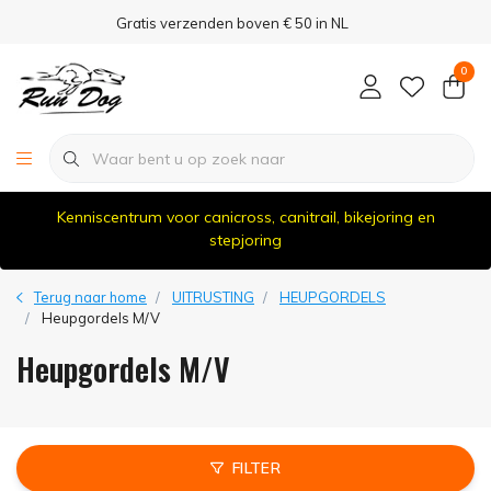
Gratis verzenden boven € 50 in NL
0
Kenniscentrum voor canicross, canitrail, bikejoring en
stepjoring
Terug naar home
UITRUSTING
HEUPGORDELS
Heupgordels M/V
Heupgordels M/V
FILTER