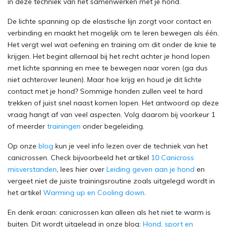
in deze techniek van het samenwerken met je hond.
De lichte spanning op de elastische lijn zorgt voor contact en
verbinding en maakt het mogelijk om te leren bewegen als één.
Het vergt wel wat oefening en training om dit onder de knie te
krijgen. Het begint allemaal bij het recht achter je hond lopen
met lichte spanning en mee te bewegen naar voren (ga dus
niet achterover leunen). Maar hoe krijg en houd je dit lichte
contact met je hond? Sommige honden zullen veel te hard
trekken of juist snel naast komen lopen. Het antwoord op deze
vraag hangt af van veel aspecten. Volg daarom bij voorkeur 1
of meerder
trainingen
onder begeleiding.
Op onze
blog
kun je veel info lezen over de techniek van het
canicrossen. Check bijvoorbeeld het artikel
10 Canicross
misverstanden
, lees hier over
Leiding geven aan je hond
en
vergeet niet de juiste trainingsroutine zoals uitgelegd wordt in
het artikel
Warming up en Cooling down
.
En denk eraan: canicrossen kan alleen als het niet te warm is
buiten. Dit wordt uitgelegd in onze blog:
Hond, sport en