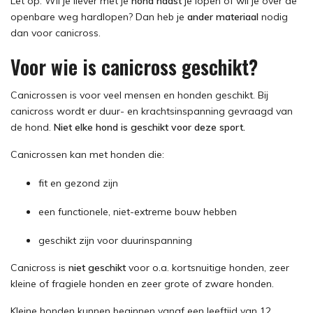
Let op: Wil je liever met je
hond naast
je lopen of wil je over de
openbare weg hardlopen? Dan heb je
ander materiaal
nodig
dan voor canicross.
Voor wie is canicross geschikt?
Canicrossen is voor veel mensen en honden geschikt. Bij
canicross wordt er duur- en krachtsinspanning gevraagd van
de hond.
Niet elke hond is geschikt voor deze sport.
Canicrossen kan met honden die:
fit en gezond zijn
een functionele, niet-extreme bouw hebben
geschikt zijn voor duurinspanning
Canicross is
niet geschikt
voor o.a. kortsnuitige honden, zeer
kleine of fragiele honden en zeer grote of zware honden.
Kleine honden kunnen beginnen vanaf een leeftijd van 12